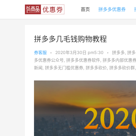
首页
拼多多优惠券
拼多多几毛钱购物教程
券客服
•
2020年3月30日 pm5:30
•
拼多多
,
拼多
多优惠券公众号
,
拼多多优惠券软件
,
拼多多内部优惠
新闻
,
拼多多无门槛优惠券
,
拼多多砍价
,
拼多多砍价群