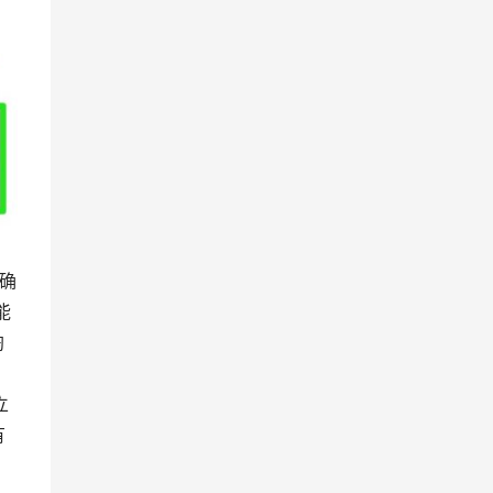
确
能
淘
立
有