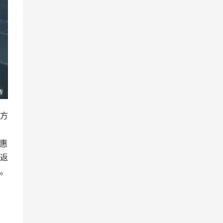
方
惠
返
。